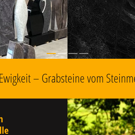
, Grabschmuck
e Ewigkeit – Grabsteine vom Steinm
n
lle