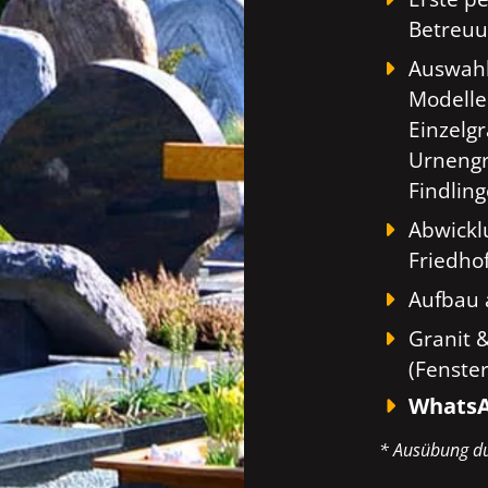
Betreuu
Auswahl
Modelle
Einzelg
Urnengr
Findlin
Abwickl
Friedho
Aufbau 
Granit 
(Fenste
WhatsA
* Ausübung du