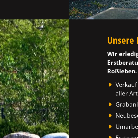
Unsere 
Wir erledi
Erstberatu
Roßleben.
Verkauf
aller Art
Grabanl
Neubesc
Umarbei
Erste p