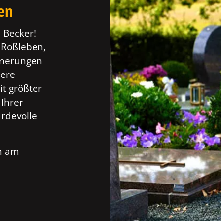
ten
 Becker!
n Roßleben,
innerungen
sere
t größter
 Ihrer
rdevolle
ch am