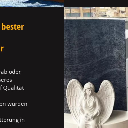
 bester
ür
rab oder
seres
f Qualität
ien wurden
tterung in