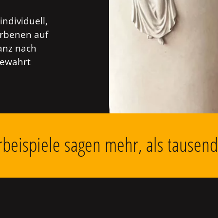
individuell,
orbenen auf
anz nach
bewahrt
beispiele sagen mehr, als tausen