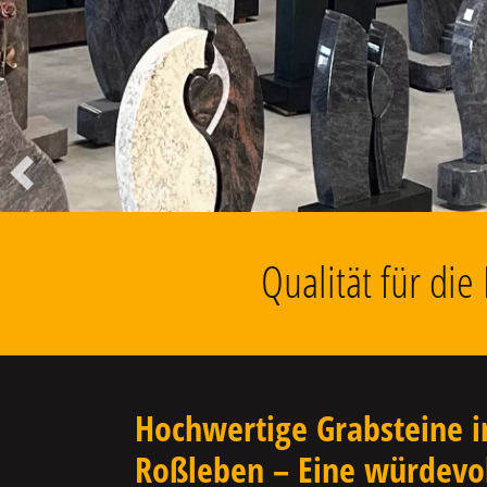
Liegesteine, Findlinge, Kolumbarien
u.v.m.
Vorheriger
Qualität für di
Hochwertige Grabsteine i
Roßleben – Eine würdevo