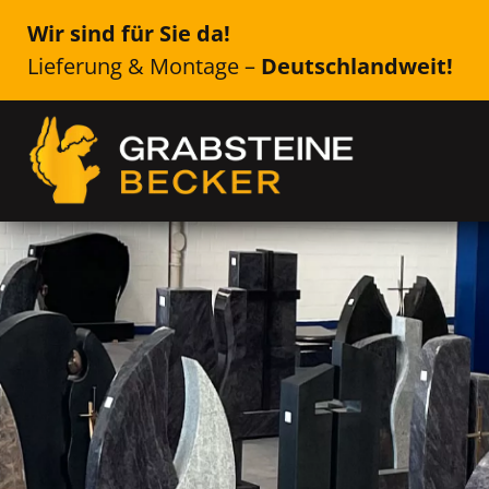
Wir sind für Sie da!
Lieferung & Montage –
Deutschlandweit!
Genau das Richtige für Ih
Roßleben
Einzelsteine, Doppelsteine, Urne