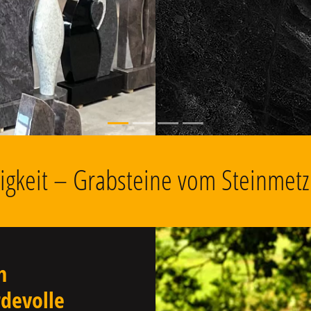
, Grabschmuck
wigkeit – Grabsteine vom Steinmet
n
devolle