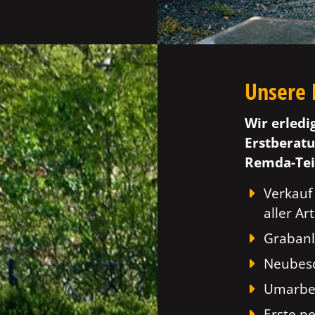
Unsere 
Wir erledi
Erstberatu
Remda-Tei
Verkauf
aller Art
Grabanl
Neubesc
Umarbei
Erste p