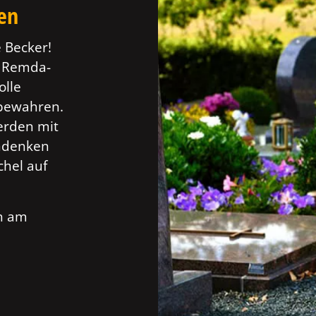
ten
 Becker!
n Remda-
olle
 bewahren.
erden mit
Andenken
chel auf
ch am