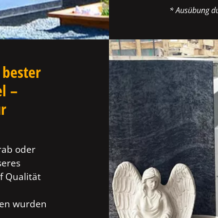
* Ausübung du
 bester
l –
ür
rab oder
seres
f Qualität
ien wurden