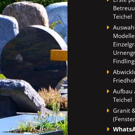
Betreuu
Teichel
Auswahl
Modelle
Einzelg
Urnengr
Findlin
Abwickl
Friedho
Aufbau 
Teichel
Granit 
(Fenste
WhatsA