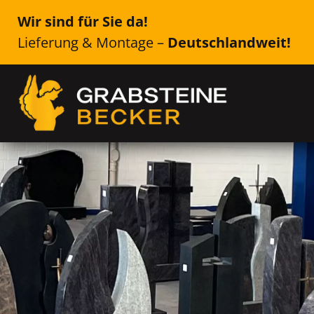
Wir sind für Sie da!
Lieferung & Montage –
Deutschlandweit!
Genau das Richtige für Ih
Remda-Teichel
Einzelsteine, Doppelsteine, Urne