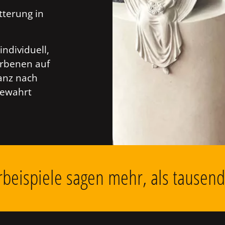
tterung in
individuell,
orbenen auf
anz nach
bewahrt
beispiele sagen mehr, als tausen