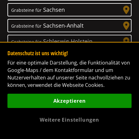
Sachsen
Grabsteine für
Sachsen-Anhalt
Grabsteine für
Schleswig-Holstein
Grabsteine für
Datenschutz ist uns wichtig!
Thüringen
Grabsteine für
Für eine optimale Darstellung, die Funktionalität von
Google-Maps / dem Kontaktformular und um
Nutzerverhalten auf unserer Seite nachvollziehen zu
können, verwendet die Webseite Cookies.
Unser Anspruch
Akzeptieren
Das Leben ist ein Geschenk! – Nun haben wir
es uns zur Aufgabe gemacht, Ihnen dabei zu
Weitere Einstellungen
helfen, Ihren Verstorbenen ein letztes,
wunderschönes Geschenk zu machen. Wir