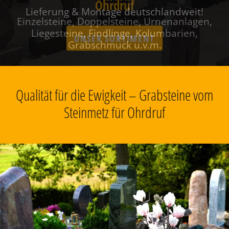
Ohrdruf
Einzelsteine, Doppelsteine, Urnenanlagen,
Liegesteine, Findlinge, Kolumbarien,
Grabschmuck u.v.m.
Qualität für die Ewigkeit – Grabsteine vom
Steinmetz für Ohrdruf