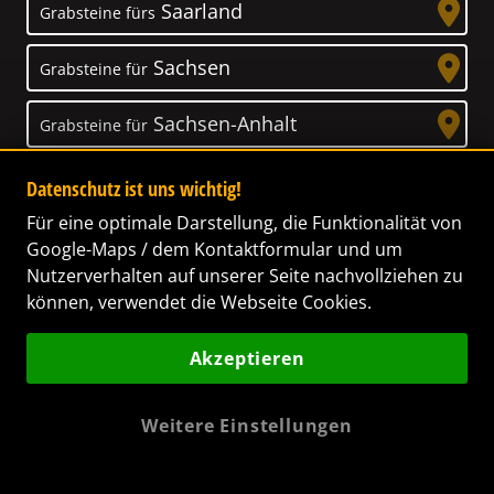
Saarland
Grabsteine fürs
Sachsen
Grabsteine für
Sachsen-Anhalt
Grabsteine für
Schleswig-Holstein
Grabsteine für
Datenschutz ist uns wichtig!
Für eine optimale Darstellung, die Funktionalität von
Thüringen
Grabsteine für
Google-Maps / dem Kontaktformular und um
Nutzerverhalten auf unserer Seite nachvollziehen zu
können, verwendet die Webseite Cookies.
Akzeptieren
Unser Anspruch
Das Leben ist ein Geschenk! – Nun haben wir
Weitere Einstellungen
es uns zur Aufgabe gemacht, Ihnen dabei zu
helfen, Ihren Verstorbenen ein letztes,