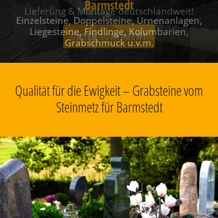
Barmstedt
Einzelsteine, Doppelsteine, Urnenanlagen,
Liegesteine, Findlinge, Kolumbarien,
Grabschmuck u.v.m.
Qualität für die Ewigkeit – Grabsteine vom
Steinmetz für Barmstedt