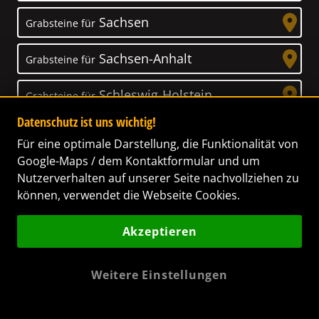
Sachsen
Grabsteine für
Sachsen-Anhalt
Grabsteine für
Schleswig-Holstein
Grabsteine für
Datenschutz ist uns wichtig!
Thüringen
Grabsteine für
Für eine optimale Darstellung, die Funktionalität von
Google-Maps / dem Kontaktformular und um
Nutzerverhalten auf unserer Seite nachvollziehen zu
können, verwendet die Webseite Cookies.
Unser Anspruch
Akzeptieren
Das Leben ist ein Geschenk! – Nun haben wir
es uns zur Aufgabe gemacht, Ihnen dabei zu
Weitere Einstellungen
helfen, Ihren Verstorbenen ein letztes,
wunderschönes Geschenk zu machen. Wir