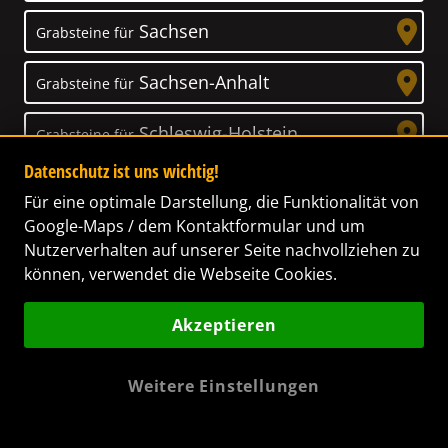
Sachsen
Grabsteine für
Sachsen-Anhalt
Grabsteine für
Schleswig-Holstein
Grabsteine für
Datenschutz ist uns wichtig!
Thüringen
Grabsteine für
Für eine optimale Darstellung, die Funktionalität von
Google-Maps / dem Kontaktformular und um
Nutzerverhalten auf unserer Seite nachvollziehen zu
können, verwendet die Webseite Cookies.
Unser Anspruch
Akzeptieren
Das Leben ist ein Geschenk! – Nun haben wir
es uns zur Aufgabe gemacht, Ihnen dabei zu
Weitere Einstellungen
helfen, Ihren Verstorbenen ein letztes,
wunderschönes Geschenk zu machen. Wir