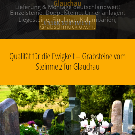
Glauchau
Einzelsteine, Doppelsteine, Urnenanlagen,
Liegesteine, Findlinge, Kolumbarien,
Grabschmuck u.v.m.
Qualität für die Ewigkeit – Grabsteine vom
Steinmetz für Glauchau