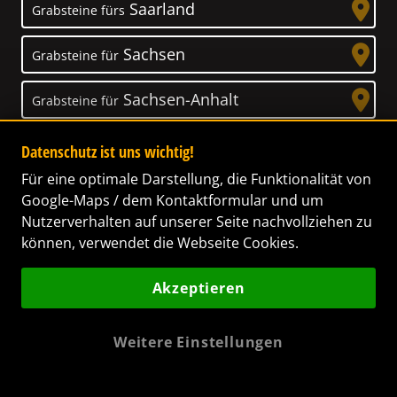
Saarland
Grabsteine fürs
Sachsen
Grabsteine für
Sachsen-Anhalt
Grabsteine für
Schleswig-Holstein
Grabsteine für
Datenschutz ist uns wichtig!
Für eine optimale Darstellung, die Funktionalität von
Thüringen
Grabsteine für
Google-Maps / dem Kontaktformular und um
Nutzerverhalten auf unserer Seite nachvollziehen zu
können, verwendet die Webseite Cookies.
Akzeptieren
Unser Anspruch
Das Leben ist ein Geschenk! – Nun haben wir
Weitere Einstellungen
es uns zur Aufgabe gemacht, Ihnen dabei zu
helfen, Ihren Verstorbenen ein letztes,