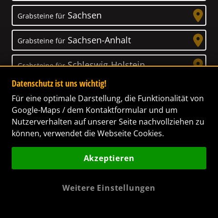
Sachsen
Grabsteine für
Sachsen-Anhalt
Grabsteine für
Schleswig-Holstein
Grabsteine für
Datenschutz ist uns wichtig!
Thüringen
Grabsteine für
Für eine optimale Darstellung, die Funktionalität von
Google-Maps / dem Kontaktformular und um
Nutzerverhalten auf unserer Seite nachvollziehen zu
können, verwendet die Webseite Cookies.
Unser Anspruch
Akzeptieren
Das Leben ist ein Geschenk! – Nun haben wir
es uns zur Aufgabe gemacht, Ihnen dabei zu
Weitere Einstellungen
helfen, Ihren Verstorbenen ein letztes,
wunderschönes Geschenk zu machen. Wir