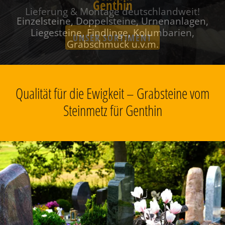
Genthin
Einzelsteine, Doppelsteine, Urnenanlagen,
Liegesteine, Findlinge, Kolumbarien,
Grabschmuck u.v.m.
Qualität für die Ewigkeit – Grabsteine vom
Steinmetz für Genthin