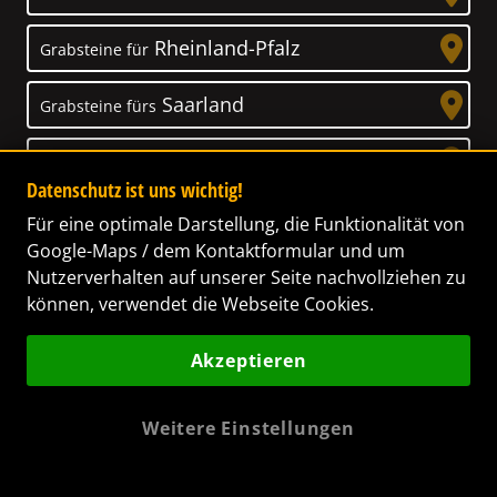
Rheinland-Pfalz
Grabsteine für
Saarland
Grabsteine fürs
Sachsen
Grabsteine für
Datenschutz ist uns wichtig!
Sachsen-Anhalt
Grabsteine für
Für eine optimale Darstellung, die Funktionalität von
Google-Maps / dem Kontaktformular und um
Schleswig-Holstein
Nutzerverhalten auf unserer Seite nachvollziehen zu
Grabsteine für
können, verwendet die Webseite Cookies.
Thüringen
Grabsteine für
Akzeptieren
Weitere Einstellungen
Unser Anspruch