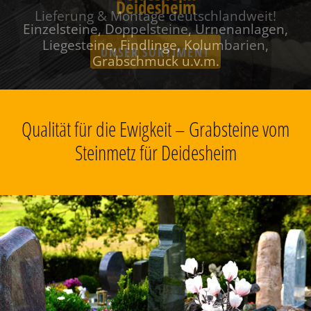
Deidesheim
Einzelsteine, Doppelsteine, Urnenanlagen,
Liegesteine, Findlinge, Kolumbarien,
Grabschmuck u.v.m.
Qualität für die Ewigkeit – Grabsteine vom
Steinmetz für Deidesheim