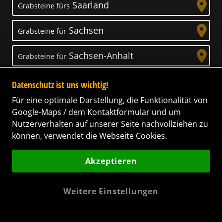
Saarland
Grabsteine fürs
Sachsen
Grabsteine für
Sachsen-Anhalt
Grabsteine für
Schleswig-Holstein
Grabsteine für
Datenschutz ist uns wichtig!
Für eine optimale Darstellung, die Funktionalität von
Thüringen
Grabsteine für
Google-Maps / dem Kontaktformular und um
Nutzerverhalten auf unserer Seite nachvollziehen zu
können, verwendet die Webseite Cookies.
Akzeptieren
Unser Anspruch
Das Leben ist ein Geschenk! – Nun haben wir
Weitere Einstellungen
es uns zur Aufgabe gemacht, Ihnen dabei zu
helfen, Ihren Verstorbenen ein letztes,