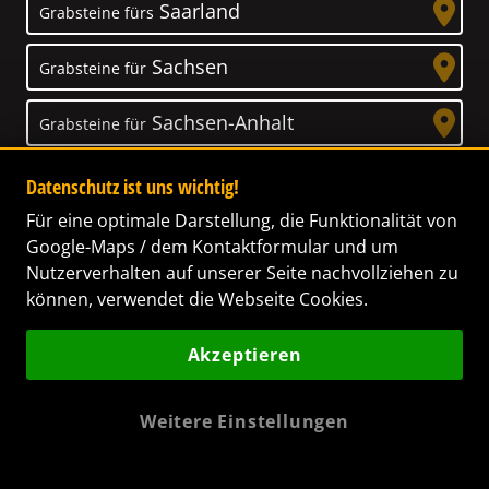
Saarland
Grabsteine fürs
Sachsen
Grabsteine für
Sachsen-Anhalt
Grabsteine für
Schleswig-Holstein
Grabsteine für
Datenschutz ist uns wichtig!
Für eine optimale Darstellung, die Funktionalität von
Thüringen
Grabsteine für
Google-Maps / dem Kontaktformular und um
Nutzerverhalten auf unserer Seite nachvollziehen zu
können, verwendet die Webseite Cookies.
Akzeptieren
Unser Anspruch
Das Leben ist ein Geschenk! – Nun haben wir
Weitere Einstellungen
es uns zur Aufgabe gemacht, Ihnen dabei zu
helfen, Ihren Verstorbenen ein letztes,