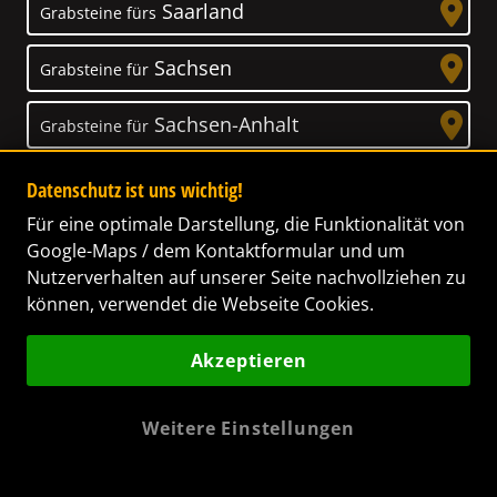
Saarland
Grabsteine fürs
Sachsen
Grabsteine für
Sachsen-Anhalt
Grabsteine für
Schleswig-Holstein
Grabsteine für
Datenschutz ist uns wichtig!
Für eine optimale Darstellung, die Funktionalität von
Thüringen
Grabsteine für
Google-Maps / dem Kontaktformular und um
Nutzerverhalten auf unserer Seite nachvollziehen zu
können, verwendet die Webseite Cookies.
Akzeptieren
Unser Anspruch
Das Leben ist ein Geschenk! – Nun haben wir
Weitere Einstellungen
es uns zur Aufgabe gemacht, Ihnen dabei zu
helfen, Ihren Verstorbenen ein letztes,