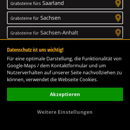
Saarland
Grabsteine fürs
Sachsen
Grabsteine für
Sachsen-Anhalt
Grabsteine für
Schleswig-Holstein
Grabsteine für
Datenschutz ist uns wichtig!
Für eine optimale Darstellung, die Funktionalität von
Thüringen
Grabsteine für
Google-Maps / dem Kontaktformular und um
Nutzerverhalten auf unserer Seite nachvollziehen zu
können, verwendet die Webseite Cookies.
Akzeptieren
Unser Anspruch
Das Leben ist ein Geschenk! – Nun haben wir
Weitere Einstellungen
es uns zur Aufgabe gemacht, Ihnen dabei zu
helfen, Ihren Verstorbenen ein letztes,