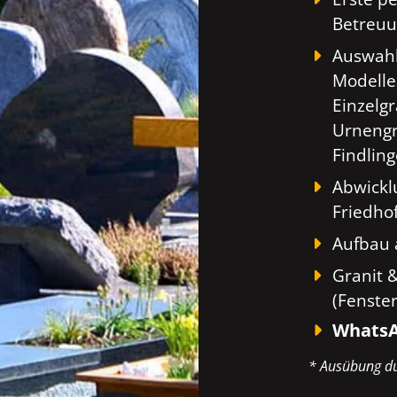
Betreuu
Auswahl
Modelle
Einzelg
Urnengr
Findlin
Abwickl
Friedho
Aufbau 
Granit 
(Fenste
WhatsA
* Ausübung du