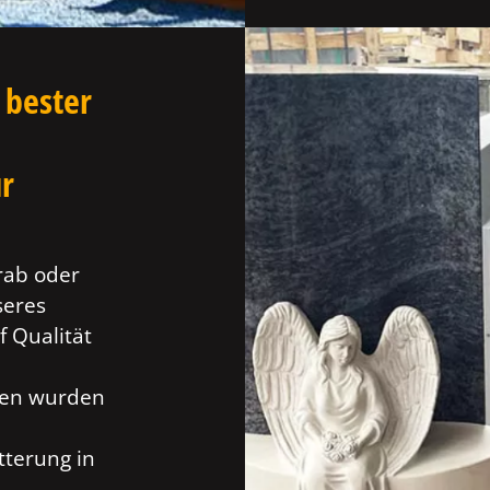
 bester
ür
rab oder
seres
f Qualität
ien wurden
tterung in