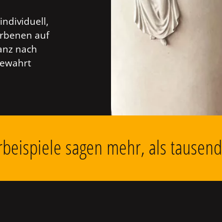
individuell,
orbenen auf
anz nach
bewahrt
beispiele sagen mehr, als tausen