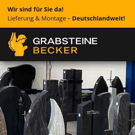
Wir sind für Sie da!
Lieferung & Montage –
Deutschlandweit!
Genau das Richtige für Ih
Salzkotten
Einzelsteine, Doppelsteine, Urne