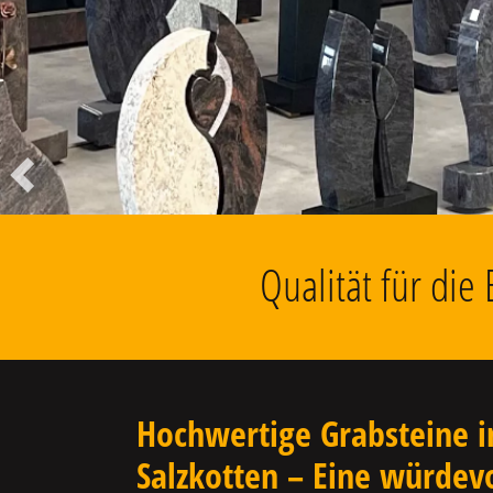
Liegesteine, Findlinge, Kolumbarien
u.v.m.
Vorheriger
Qualität für die
Hochwertige Grabsteine i
Salzkotten – Eine würdev