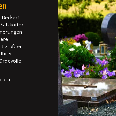
ten
 Becker!
 Salzkotten,
innerungen
sere
t größter
 Ihrer
ürdevolle
ch am