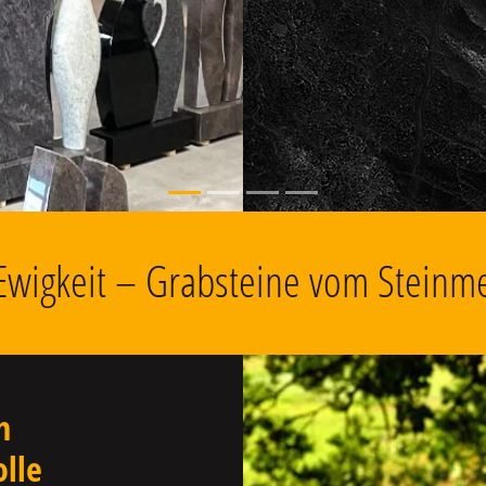
, Grabschmuck
 Ewigkeit – Grabsteine vom Steinme
n
olle