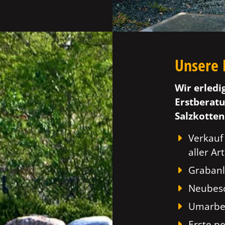
Unsere 
Wir erledi
Erstberatu
Salzkotten
Verkauf
aller Art
Grabanl
Neubesc
Umarbei
Erste p