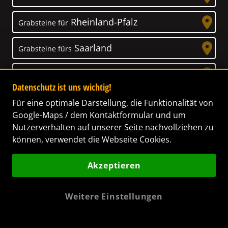
Rheinland-Pfalz
Grabsteine für
Saarland
Grabsteine fürs
Sachsen
Grabsteine für
Datenschutz ist uns wichtig!
Sachsen-Anhalt
Grabsteine für
Für eine optimale Darstellung, die Funktionalität von
Google-Maps / dem Kontaktformular und um
Schleswig-Holstein
Nutzerverhalten auf unserer Seite nachvollziehen zu
Grabsteine für
können, verwendet die Webseite Cookies.
Thüringen
Grabsteine für
Akzeptieren
Weitere Einstellungen
Unser Anspruch