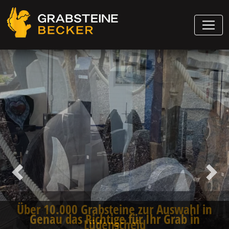
Vorheriger
Näch
Genau das Richtige für Ihr Grab in