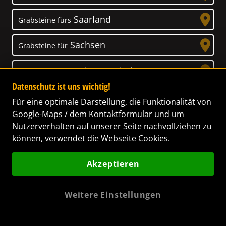
Saarland
Grabsteine fürs
Sachsen
Grabsteine für
Sachsen-Anhalt
Grabsteine für
Datenschutz ist uns wichtig!
Schleswig-Holstein
Grabsteine für
Für eine optimale Darstellung, die Funktionalität von
Google-Maps / dem Kontaktformular und um
Thüringen
Grabsteine für
Nutzerverhalten auf unserer Seite nachvollziehen zu
können, verwendet die Webseite Cookies.
Akzeptieren
Unser Anspruch
Weitere Einstellungen
Das Leben ist ein Geschenk! – Nun haben wir
es uns zur Aufgabe gemacht, Ihnen dabei zu