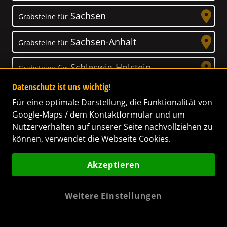
Sachsen
Grabsteine für
Sachsen-Anhalt
Grabsteine für
Schleswig-Holstein
Grabsteine für
Datenschutz ist uns wichtig!
Thüringen
Grabsteine für
Für eine optimale Darstellung, die Funktionalität von
Google-Maps / dem Kontaktformular und um
Nutzerverhalten auf unserer Seite nachvollziehen zu
können, verwendet die Webseite Cookies.
Unser Anspruch
Akzeptieren
Das Leben ist ein Geschenk! – Nun haben wir
es uns zur Aufgabe gemacht, Ihnen dabei zu
Weitere Einstellungen
helfen, Ihren Verstorbenen ein letztes,
wunderschönes Geschenk zu machen. Wir