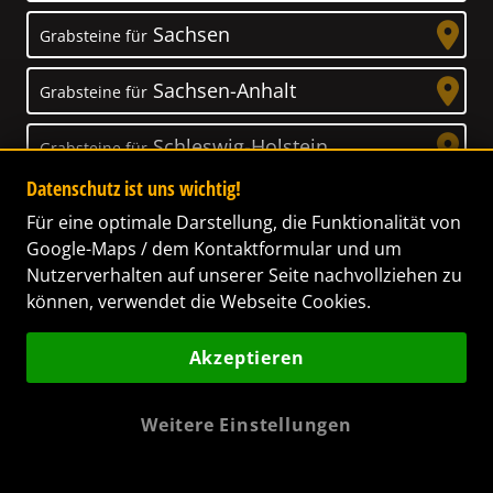
Sachsen
Grabsteine für
Sachsen-Anhalt
Grabsteine für
Schleswig-Holstein
Grabsteine für
Datenschutz ist uns wichtig!
Thüringen
Grabsteine für
Für eine optimale Darstellung, die Funktionalität von
Google-Maps / dem Kontaktformular und um
Nutzerverhalten auf unserer Seite nachvollziehen zu
können, verwendet die Webseite Cookies.
Unser Anspruch
Akzeptieren
Das Leben ist ein Geschenk! – Nun haben wir
es uns zur Aufgabe gemacht, Ihnen dabei zu
Weitere Einstellungen
helfen, Ihren Verstorbenen ein letztes,
wunderschönes Geschenk zu machen. Wir