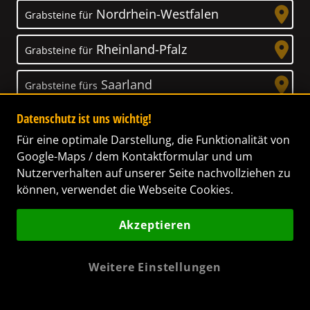
Nordrhein-Westfalen
Grabsteine für
Rheinland-Pfalz
Grabsteine für
Saarland
Grabsteine fürs
Datenschutz ist uns wichtig!
Sachsen
Grabsteine für
Für eine optimale Darstellung, die Funktionalität von
Sachsen-Anhalt
Google-Maps / dem Kontaktformular und um
Grabsteine für
Nutzerverhalten auf unserer Seite nachvollziehen zu
können, verwendet die Webseite Cookies.
Schleswig-Holstein
Grabsteine für
Akzeptieren
Thüringen
Grabsteine für
Weitere Einstellungen