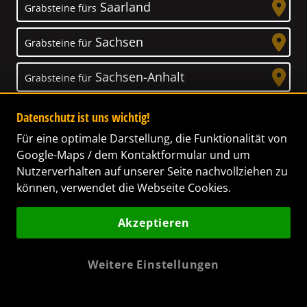
Saarland
Grabsteine fürs
Sachsen
Grabsteine für
Sachsen-Anhalt
Grabsteine für
Schleswig-Holstein
Grabsteine für
Datenschutz ist uns wichtig!
Für eine optimale Darstellung, die Funktionalität von
Thüringen
Grabsteine für
Google-Maps / dem Kontaktformular und um
Nutzerverhalten auf unserer Seite nachvollziehen zu
können, verwendet die Webseite Cookies.
Akzeptieren
Unser Anspruch
Das Leben ist ein Geschenk! – Nun haben wir
Weitere Einstellungen
es uns zur Aufgabe gemacht, Ihnen dabei zu
helfen, Ihren Verstorbenen ein letztes,