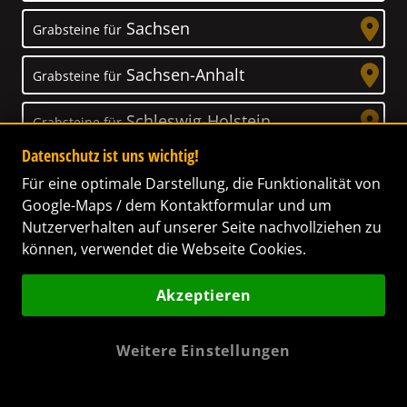
Sachsen
Grabsteine für
Sachsen-Anhalt
Grabsteine für
Schleswig-Holstein
Grabsteine für
Datenschutz ist uns wichtig!
Thüringen
Grabsteine für
Für eine optimale Darstellung, die Funktionalität von
Google-Maps / dem Kontaktformular und um
Nutzerverhalten auf unserer Seite nachvollziehen zu
können, verwendet die Webseite Cookies.
Unser Anspruch
Akzeptieren
Das Leben ist ein Geschenk! – Nun haben wir
es uns zur Aufgabe gemacht, Ihnen dabei zu
Weitere Einstellungen
helfen, Ihren Verstorbenen ein letztes,
wunderschönes Geschenk zu machen. Wir