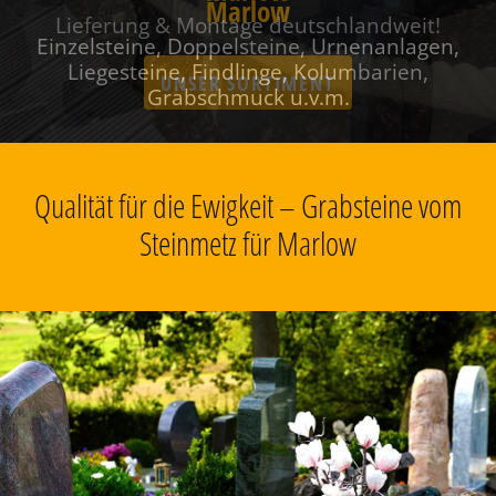
Marlow
Einzelsteine, Doppelsteine, Urnenanlagen,
Liegesteine, Findlinge, Kolumbarien,
Grabschmuck u.v.m.
Qualität für die Ewigkeit – Grabsteine vom
Steinmetz für Marlow