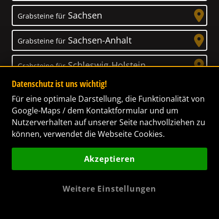
Sachsen
Grabsteine für
Sachsen-Anhalt
Grabsteine für
Schleswig-Holstein
Grabsteine für
Datenschutz ist uns wichtig!
Thüringen
Grabsteine für
Für eine optimale Darstellung, die Funktionalität von
Google-Maps / dem Kontaktformular und um
Nutzerverhalten auf unserer Seite nachvollziehen zu
können, verwendet die Webseite Cookies.
Unser Anspruch
Akzeptieren
Das Leben ist ein Geschenk! – Nun haben wir
es uns zur Aufgabe gemacht, Ihnen dabei zu
Weitere Einstellungen
helfen, Ihren Verstorbenen ein letztes,
wunderschönes Geschenk zu machen. Wir