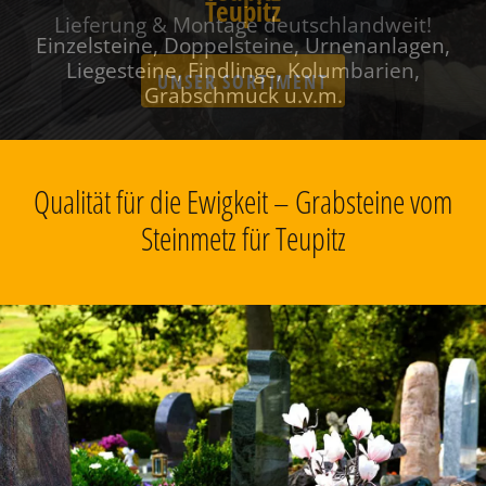
Teupitz
Einzelsteine, Doppelsteine, Urnenanlagen,
Liegesteine, Findlinge, Kolumbarien,
Grabschmuck u.v.m.
Qualität für die Ewigkeit – Grabsteine vom
Steinmetz für Teupitz