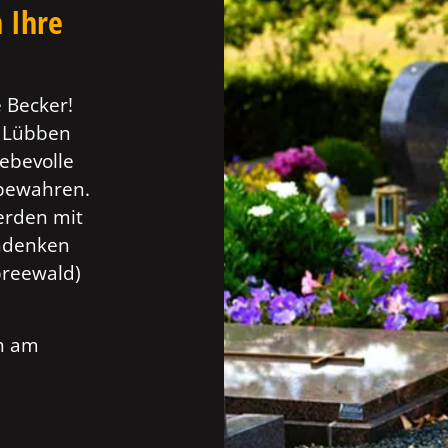
 Ihre
 Becker!
n Lübben
ebevolle
 bewahren.
erden mit
Andenken
preewald)
ch am