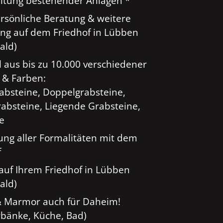
tung bestehender Anlagen *
ersönliche Beratung & weitere
ng auf dem Friedhof in Lübben
ald)
 aus bis zu 10.000 verschiedener
 & Farben:
rabsteine, Doppelgrabsteine,
absteine, Liegende Grabsteine,
ge
ung aller Formalitäten mit dem
f
auf Ihrem Friedhof in Lübben
ald)
& Marmor auch für Daheim!
rbänke, Küche, Bad)