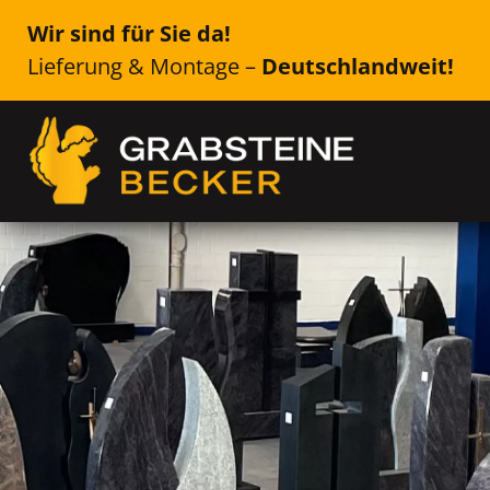
Wir sind für Sie da!
Lieferung & Montage –
Deutschlandweit!
Genau das Richtige für Ih
Lübben (Spreewald
Einzelsteine, Doppelsteine, Urne