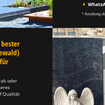
WhatsA
* Ausübung du
 bester
eewald)
für
rab oder
seres
f Qualität