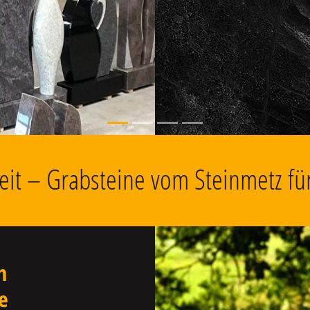
, Grabschmuck
gkeit – Grabsteine vom Steinmetz f
n
e