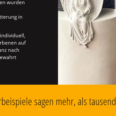
ien wurden
tterung in
individuell,
orbenen auf
anz nach
bewahrt
beispiele sagen mehr, als tausen