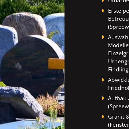
Umarbei
Erste p
Betreuu
(Spreew
Auswahl
Modelle
Einzelg
Urnengr
Findlin
Abwickl
Friedho
Aufbau 
(Spreew
Granit 
(Fenste