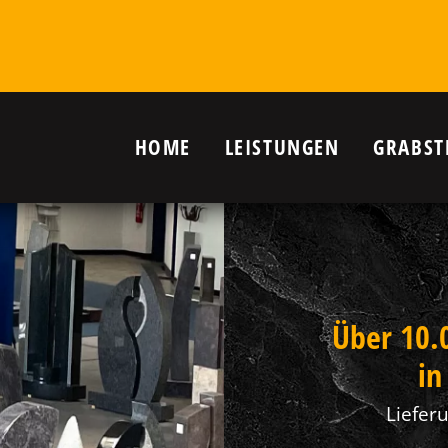
HOME
LEISTUNGEN
GRABST
r Grab in
)
nanlagen,