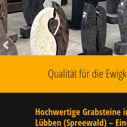
Liegesteine, Findlinge, Kolumbarien
u.v.m.
Vorheriger
Qualität für die Ewi
Hochwertige Grabsteine i
Lübben (Spreewald) – Ein