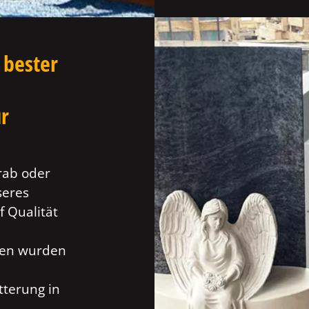
 bester
ür
rab oder
seres
f Qualität
ien wurden
tterung in