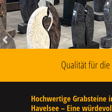
Liegesteine, Findlinge, Kolumbarien
u.v.m.
Vorheriger
Qualität für di
Hochwertige Grabsteine i
Havelsee – Eine würdevol