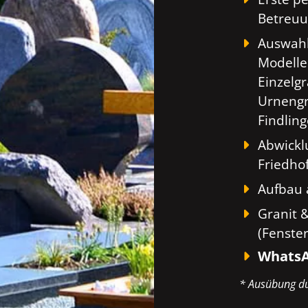
Betreuu
Auswahl
Modelle
Einzelg
Urnengr
Findlin
Abwickl
Friedho
Aufbau 
Granit 
(Fenste
WhatsA
* Ausübung du