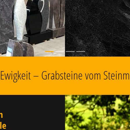
, Grabschmuck
e Ewigkeit – Grabsteine vom Steinm
n
le