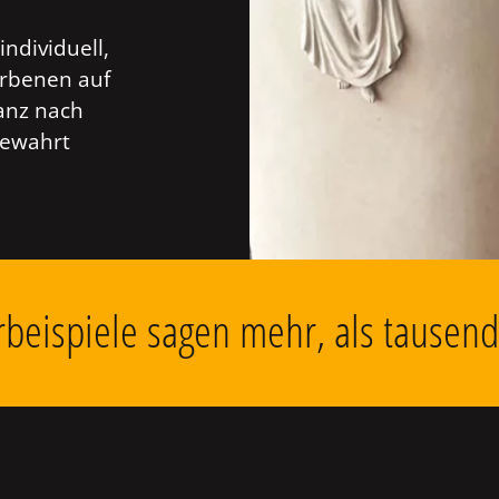
individuell,
orbenen auf
anz nach
bewahrt
beispiele sagen mehr, als tausen