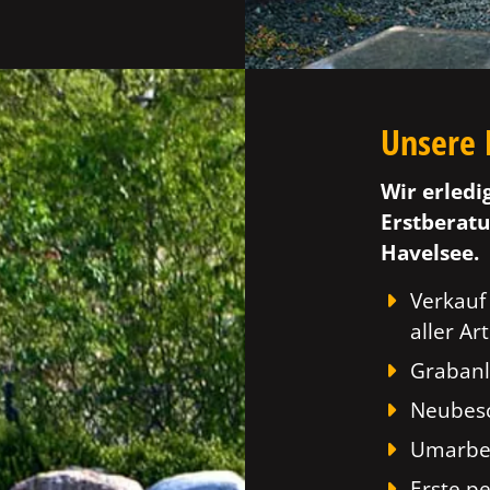
Unsere 
Wir erledi
Erstberatu
Havelsee.
Verkauf
aller Art
Grabanl
Neubesc
Umarbei
Erste p