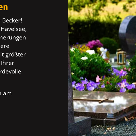
ten
 Becker!
n Havelsee,
innerungen
sere
t größter
 Ihrer
rdevolle
ch am