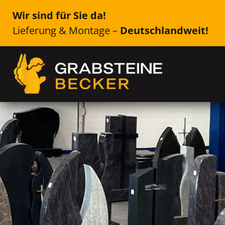
Wir sind für Sie da!
Lieferung & Montage –
Deutschlandweit!
Genau das Richtige für Ih
Havelsee
Einzelsteine, Doppelsteine, Urne