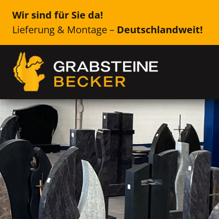
Wir sind für Sie da!
Lieferung & Montage –
Deutschlandweit!
Genau das Richtige für Ih
Waischenfeld
Einzelsteine, Doppelsteine, Urne