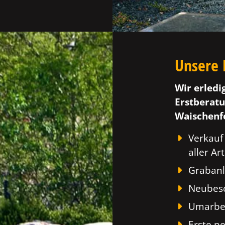
Unsere 
Wir erledi
Erstberatu
Waischenfe
Verkauf
aller Art
Grabanl
Neubesc
Umarbei
Erste p