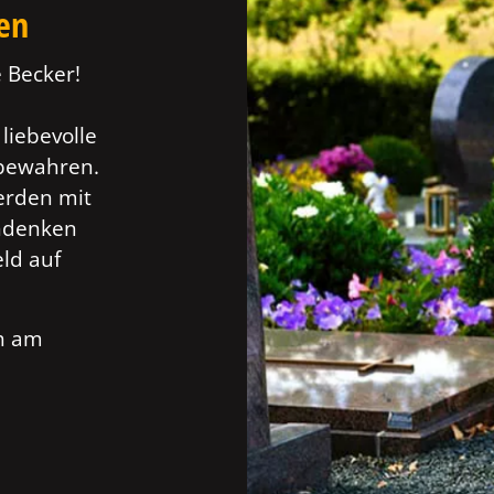
ten
 Becker!
liebevolle
 bewahren.
erden mit
Andenken
ld auf
ch am