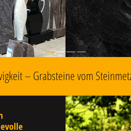
, Grabschmuck
Ewigkeit – Grabsteine vom Steinmet
n
evolle