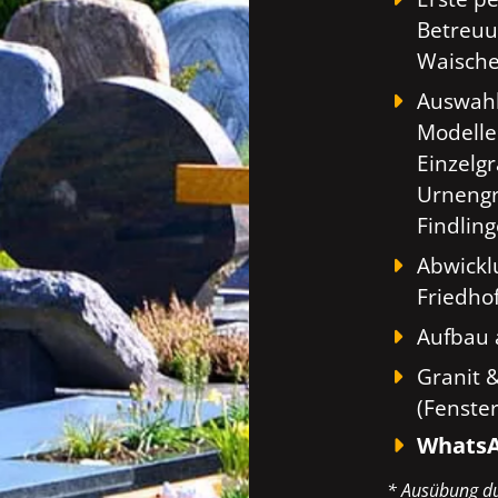
Betreuu
Waische
Auswahl
Modelle
Einzelg
Urnengr
Findlin
Abwickl
Friedho
Aufbau 
Granit 
(Fenste
WhatsA
* Ausübung du