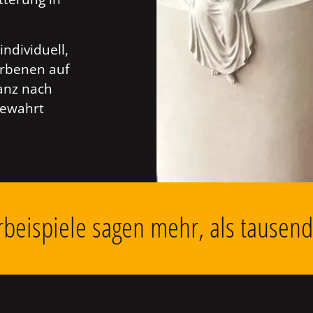
individuell,
orbenen auf
anz nach
bewahrt
beispiele sagen mehr, als tausen