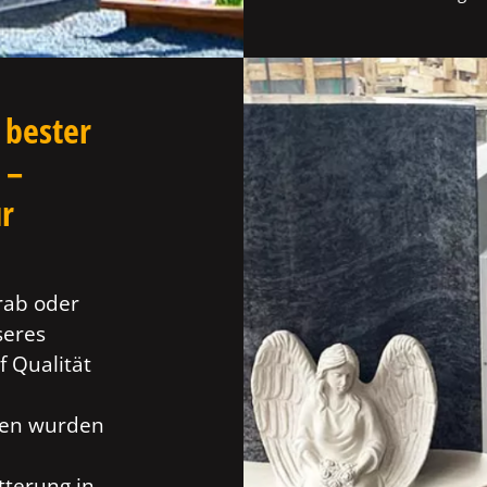
 bester
 –
ür
rab oder
seres
f Qualität
ien wurden
tterung in