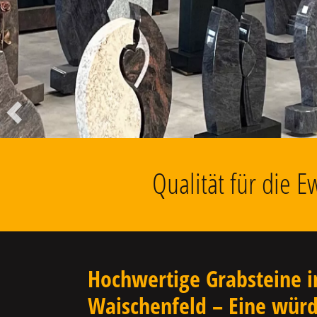
Liegesteine, Findlinge, Kolumbarien
u.v.m.
Vorheriger
Qualität für die 
Hochwertige Grabsteine i
Waischenfeld – Eine würd