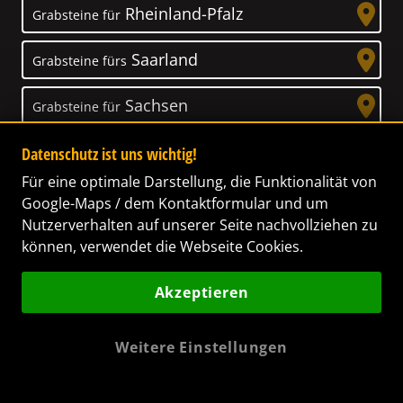
Rheinland-Pfalz
Grabsteine für
Saarland
Grabsteine fürs
Sachsen
Grabsteine für
Sachsen-Anhalt
Datenschutz ist uns wichtig!
Grabsteine für
Für eine optimale Darstellung, die Funktionalität von
Schleswig-Holstein
Grabsteine für
Google-Maps / dem Kontaktformular und um
Nutzerverhalten auf unserer Seite nachvollziehen zu
Thüringen
Grabsteine für
können, verwendet die Webseite Cookies.
Akzeptieren
Weitere Einstellungen
Unser Anspruch
Das Leben ist ein Geschenk! – Nun haben wir