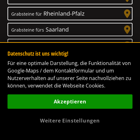
Rheinland-Pfalz
Grabsteine für
Saarland
Grabsteine fürs
Sachsen
Grabsteine für
Datenschutz ist uns wichtig!
Sachsen-Anhalt
Grabsteine für
Für eine optimale Darstellung, die Funktionalität von
Google-Maps / dem Kontaktformular und um
Schleswig-Holstein
Nutzerverhalten auf unserer Seite nachvollziehen zu
Grabsteine für
können, verwendet die Webseite Cookies.
Thüringen
Grabsteine für
Akzeptieren
Weitere Einstellungen
Unser Anspruch