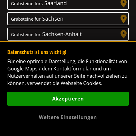
Saarland
Grabsteine fürs
Sachsen
Grabsteine für
Sachsen-Anhalt
Grabsteine für
Schleswig-Holstein
Grabsteine für
Datenschutz ist uns wichtig!
Für eine optimale Darstellung, die Funktionalität von
Thüringen
Grabsteine für
Google-Maps / dem Kontaktformular und um
Nutzerverhalten auf unserer Seite nachvollziehen zu
können, verwendet die Webseite Cookies.
Akzeptieren
Unser Anspruch
Das Leben ist ein Geschenk! – Nun haben wir
Weitere Einstellungen
es uns zur Aufgabe gemacht, Ihnen dabei zu
helfen, Ihren Verstorbenen ein letztes,