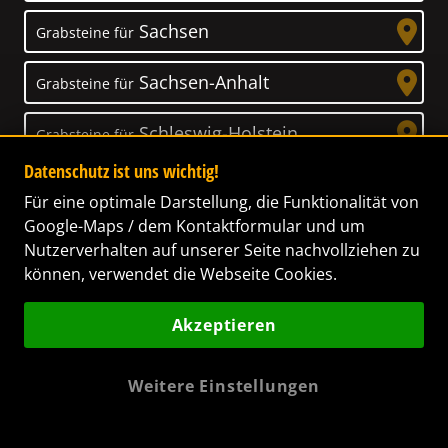
Sachsen
Grabsteine für
Sachsen-Anhalt
Grabsteine für
Schleswig-Holstein
Grabsteine für
Datenschutz ist uns wichtig!
Thüringen
Grabsteine für
Für eine optimale Darstellung, die Funktionalität von
Google-Maps / dem Kontaktformular und um
Nutzerverhalten auf unserer Seite nachvollziehen zu
können, verwendet die Webseite Cookies.
Unser Anspruch
Akzeptieren
Das Leben ist ein Geschenk! – Nun haben wir
es uns zur Aufgabe gemacht, Ihnen dabei zu
Weitere Einstellungen
helfen, Ihren Verstorbenen ein letztes,
wunderschönes Geschenk zu machen. Wir