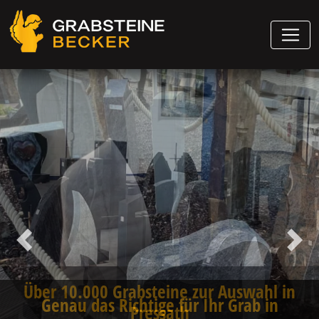
Vorheriger
Näch
Genau das Richtige für Ihr Grab in