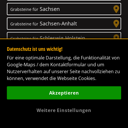
Sachsen
Grabsteine für
Sachsen-Anhalt
Grabsteine für
Schleswig-Holstein
Grabsteine für
Datenschutz ist uns wichtig!
Thüringen
Grabsteine für
Für eine optimale Darstellung, die Funktionalität von
Google-Maps / dem Kontaktformular und um
Nutzerverhalten auf unserer Seite nachvollziehen zu
können, verwendet die Webseite Cookies.
Unser Anspruch
Akzeptieren
Das Leben ist ein Geschenk! – Nun haben wir
es uns zur Aufgabe gemacht, Ihnen dabei zu
Weitere Einstellungen
helfen, Ihren Verstorbenen ein letztes,
wunderschönes Geschenk zu machen. Wir