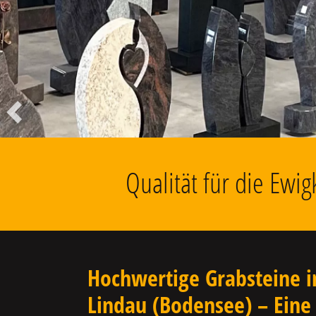
Liegesteine, Findlinge, Kolumbarien
u.v.m.
Vorheriger
Qualität für die Ewi
Hochwertige Grabsteine i
Lindau (Bodensee) – Eine