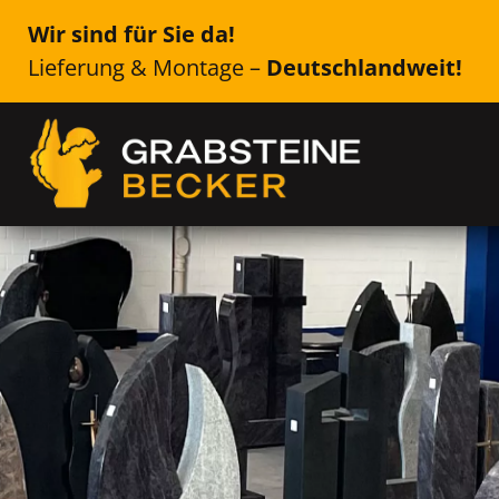
Wir sind für Sie da!
Lieferung & Montage –
Deutschlandweit!
Genau das Richtige für Ih
Lindau (Bodensee
Einzelsteine, Doppelsteine, Urne