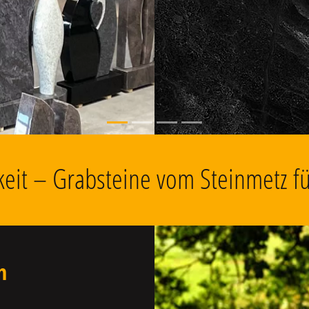
, Grabschmuck
gkeit – Grabsteine vom Steinmetz 
n