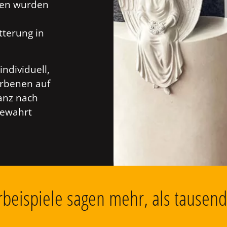
ien wurden
tterung in
individuell,
orbenen auf
anz nach
bewahrt
beispiele sagen mehr, als tausen