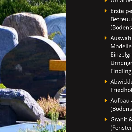
Umarbei
Erste p
Betreuu
(Bodens
Auswahl
Modelle
Einzelg
Urnengr
Findlin
Abwickl
Friedho
Aufbau 
(Bodens
Granit 
(Fenste