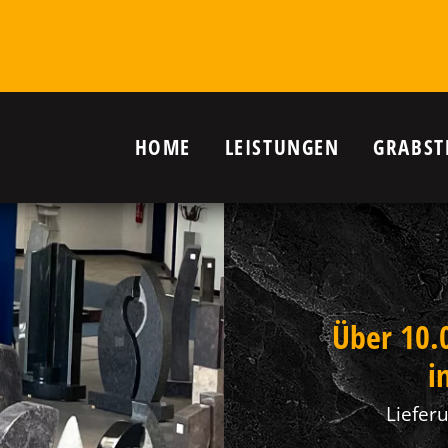
HOME
LEISTUNGEN
GRABST
r Grab in
)
nanlagen,