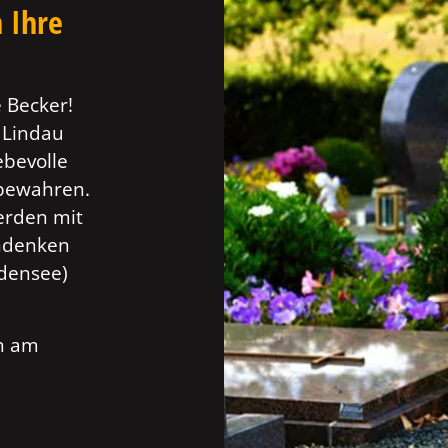
 Ihre
 Becker!
n Lindau
ebevolle
 bewahren.
erden mit
Andenken
odensee)
ch am