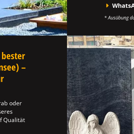
WhatsA
* Ausübung du
 bester
nsee) –
ür
rab oder
seres
f Qualität