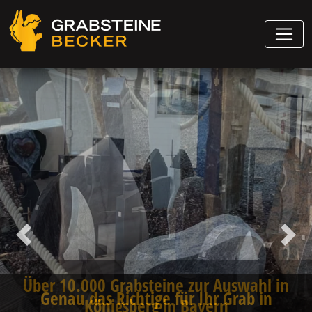
Vorheriger
Näch
Genau das Richtige für Ihr Grab in