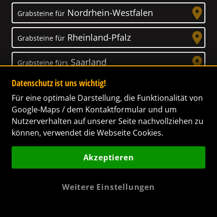
Nordrhein-Westfalen
Grabsteine für
Rheinland-Pfalz
Grabsteine für
Saarland
Grabsteine fürs
Datenschutz ist uns wichtig!
Sachsen
Grabsteine für
Für eine optimale Darstellung, die Funktionalität von
Google-Maps / dem Kontaktformular und um
Sachsen-Anhalt
Grabsteine für
Nutzerverhalten auf unserer Seite nachvollziehen zu
können, verwendet die Webseite Cookies.
Schleswig-Holstein
Grabsteine für
Akzeptieren
Thüringen
Grabsteine für
Weitere Einstellungen