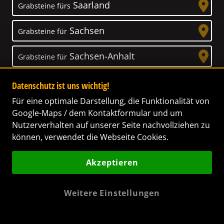
Saarland
Grabsteine fürs
Sachsen
Grabsteine für
Sachsen-Anhalt
Grabsteine für
Schleswig-Holstein
Grabsteine für
Datenschutz ist uns wichtig!
Für eine optimale Darstellung, die Funktionalität von
Thüringen
Grabsteine für
Google-Maps / dem Kontaktformular und um
Nutzerverhalten auf unserer Seite nachvollziehen zu
können, verwendet die Webseite Cookies.
Akzeptieren
Unser Anspruch
Das Leben ist ein Geschenk! – Nun haben wir
Weitere Einstellungen
es uns zur Aufgabe gemacht, Ihnen dabei zu
helfen, Ihren Verstorbenen ein letztes,