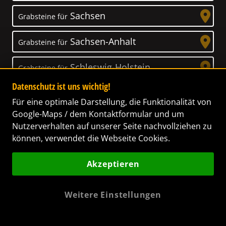
Sachsen
Grabsteine für
Sachsen-Anhalt
Grabsteine für
Schleswig-Holstein
Grabsteine für
Datenschutz ist uns wichtig!
Thüringen
Grabsteine für
Für eine optimale Darstellung, die Funktionalität von
Google-Maps / dem Kontaktformular und um
Nutzerverhalten auf unserer Seite nachvollziehen zu
können, verwendet die Webseite Cookies.
Unser Anspruch
Akzeptieren
Das Leben ist ein Geschenk! – Nun haben wir
es uns zur Aufgabe gemacht, Ihnen dabei zu
Weitere Einstellungen
helfen, Ihren Verstorbenen ein letztes,
wunderschönes Geschenk zu machen. Wir