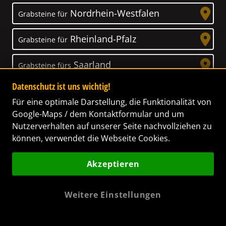
Nordrhein-Westfalen
Grabsteine für
Rheinland-Pfalz
Grabsteine für
Saarland
Grabsteine fürs
Datenschutz ist uns wichtig!
Sachsen
Grabsteine für
Für eine optimale Darstellung, die Funktionalität von
Google-Maps / dem Kontaktformular und um
Sachsen-Anhalt
Grabsteine für
Nutzerverhalten auf unserer Seite nachvollziehen zu
können, verwendet die Webseite Cookies.
Schleswig-Holstein
Grabsteine für
Akzeptieren
Thüringen
Grabsteine für
Weitere Einstellungen