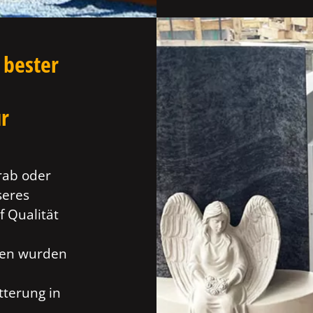
 bester
ür
rab oder
seres
f Qualität
ien wurden
tterung in