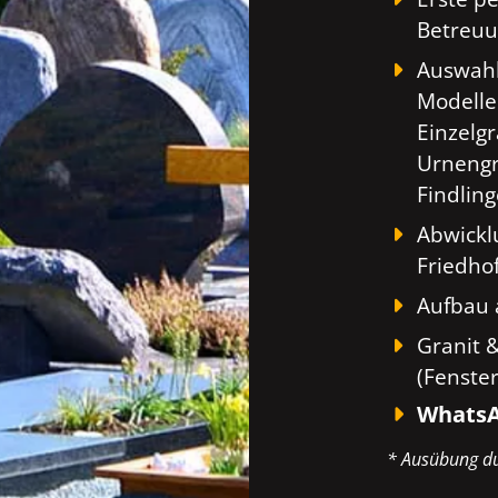
Betreuu
Auswahl
Modelle
Einzelg
Urnengr
Findlin
Abwickl
Friedho
Aufbau a
Granit 
(Fenste
WhatsA
* Ausübung du