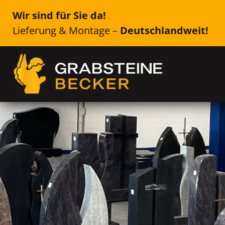
Wir sind für Sie da!
Lieferung & Montage –
Deutschlandweit!
Genau das Richtige für Ih
Schiltach
Einzelsteine, Doppelsteine, Urne