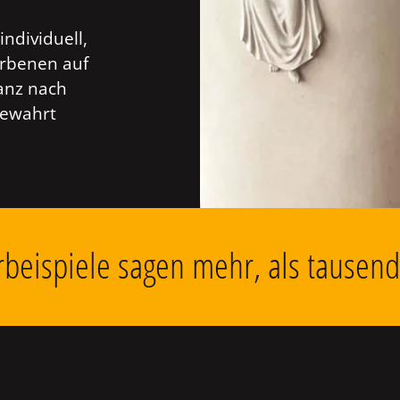
individuell,
orbenen auf
anz nach
bewahrt
beispiele sagen mehr, als tausen