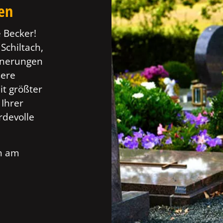
ten
 Becker!
 Schiltach,
innerungen
sere
t größter
 Ihrer
rdevolle
ch am