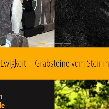
, Grabschmuck
e Ewigkeit – Grabsteine vom Steinme
n
le