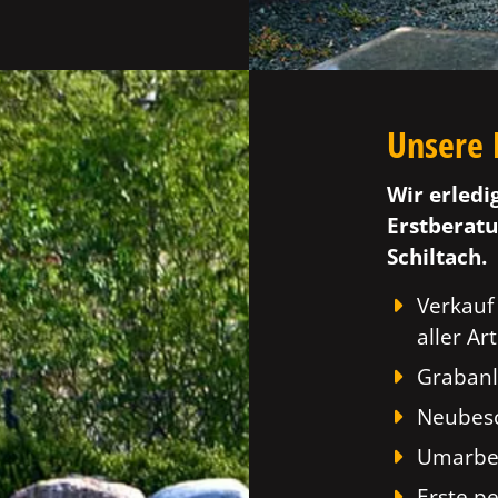
Unsere 
Wir erledi
Erstberatu
Schiltach.
Verkauf
aller Art
Grabanl
Neubesc
Umarbei
Erste p