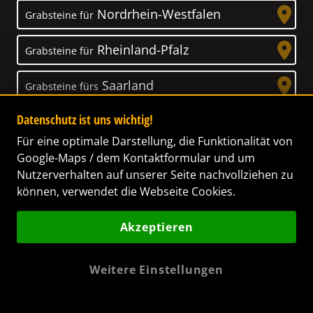
Nordrhein-Westfalen
Grabsteine für
Rheinland-Pfalz
Grabsteine für
Saarland
Grabsteine fürs
Datenschutz ist uns wichtig!
Sachsen
Grabsteine für
Für eine optimale Darstellung, die Funktionalität von
Sachsen-Anhalt
Google-Maps / dem Kontaktformular und um
Grabsteine für
Nutzerverhalten auf unserer Seite nachvollziehen zu
können, verwendet die Webseite Cookies.
Schleswig-Holstein
Grabsteine für
Akzeptieren
Thüringen
Grabsteine für
Weitere Einstellungen