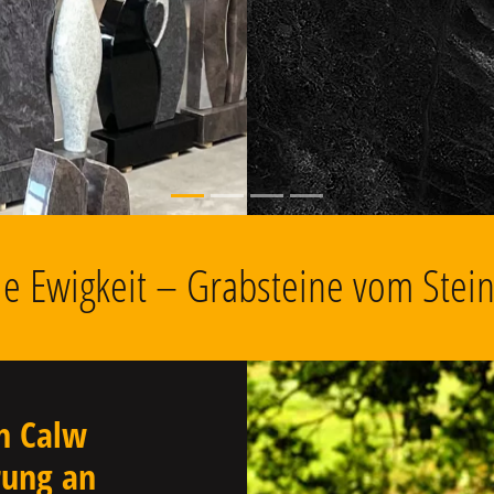
, Grabschmuck
die Ewigkeit – Grabsteine vom Stei
n Calw
rung an