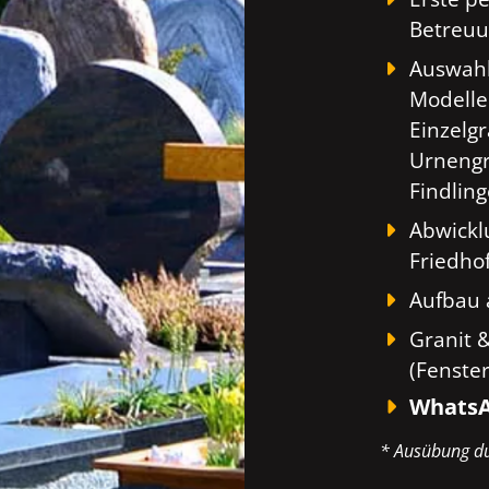
Betreuu
Auswahl
Modelle
Einzelg
Urnengr
Findlin
Abwickl
Friedho
Aufbau 
Granit 
(Fenste
WhatsA
* Ausübung du