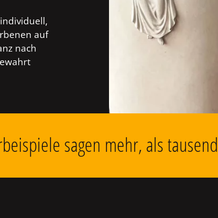
individuell,
orbenen auf
anz nach
bewahrt
beispiele sagen mehr, als tausen