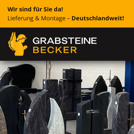
Wir sind für Sie da!
Lieferung & Montage –
Deutschlandweit!
Genau das Richtige für Ih
Calw
Einzelsteine, Doppelsteine, Urne