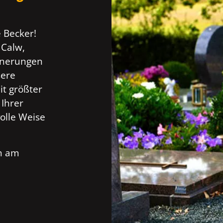
 Becker!
 Calw,
innerungen
sere
t größter
 Ihrer
olle Weise
ch am