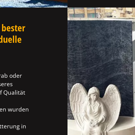
 bester
duelle
rab oder
seres
f Qualität
ien wurden
tterung in