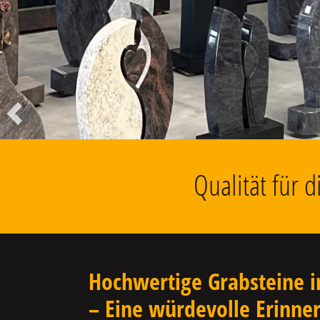
Liegesteine, Findlinge, Kolumbarien
u.v.m.
Vorheriger
Qualität für 
Hochwertige Grabsteine i
– Eine würdevolle Erinne