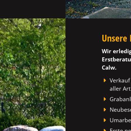
Unsere 
Wir erledi
Erstberatu
Calw.
Verkauf
aller Art
Grabanl
Neubesc
Umarbei
Erste p