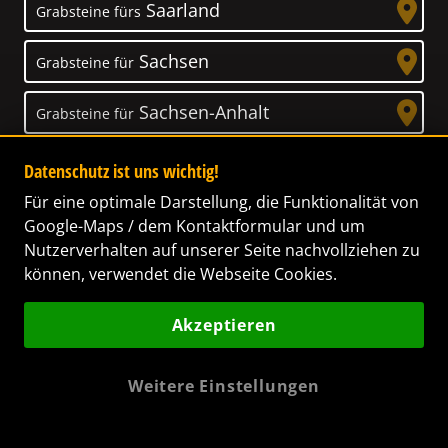
Saarland
Grabsteine fürs
Sachsen
Grabsteine für
Sachsen-Anhalt
Grabsteine für
Schleswig-Holstein
Grabsteine für
Datenschutz ist uns wichtig!
Für eine optimale Darstellung, die Funktionalität von
Thüringen
Grabsteine für
Google-Maps / dem Kontaktformular und um
Nutzerverhalten auf unserer Seite nachvollziehen zu
können, verwendet die Webseite Cookies.
Akzeptieren
Unser Anspruch
Das Leben ist ein Geschenk! – Nun haben wir
Weitere Einstellungen
es uns zur Aufgabe gemacht, Ihnen dabei zu
helfen, Ihren Verstorbenen ein letztes,