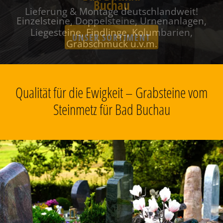
Buchau
Einzelsteine, Doppelsteine, Urnenanlagen,
Liegesteine, Findlinge, Kolumbarien,
Grabschmuck u.v.m.
Qualität für die Ewigkeit – Grabsteine vom
Steinmetz für Bad Buchau